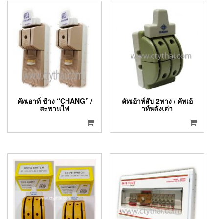
คัทเอาท์ ช้าง “CHANG” /
คัทเอ้าท์สับ 2ทาง / คัทเอ้
สะพานไฟ
าท์หลังเต่า