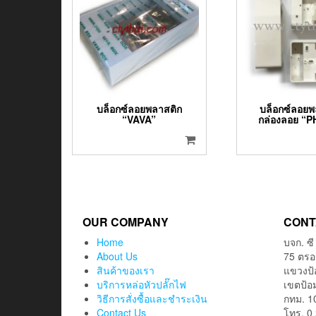
บล็อกซ์ลอยพลาสติก
บล็อกซ์ลอยพ
“VAVA”
กล่องลอย “P
OUR COMPANY
CONT
Home
บจก. ซี
About Us
75 ตรอ
สินค้าของเรา
แขวงป
บริการหล่อหัวปลั๊กไฟ
เขตป้อ
วิธีการสั่งซื้อและชำระเงิน
กทม. 1
Contact Us
โทร. 0