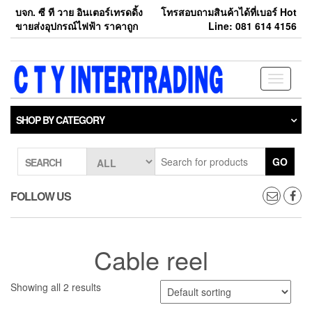
Skip
บจก. ซี ที วาย อินเตอร์เทรดดิ้ง
โทรสอบถามสินค้าได้ที่เบอร์ Hot
to
ขายส่งอุปกรณ์ไฟฟ้า ราคาถูก
Line: 081 614 4156
the
content
Toggle
navigati
SHOP BY CATEGORY
GO
SEARCH
FOLLOW US
Cable reel
Showing all 2 results