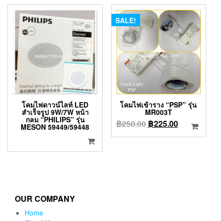
SALE!
โคมไฟดาวน์ไลท์ LED
โคมไฟเข้าราง “PSP” รุ่น
สำเร็จรูป 9W/7W หน้า
MR003T
กลม “PHILIPS” รุ่น
Original
Current
฿
250.00
฿
225.00
MESON 59449/59448
price
price
was:
is:
฿250.00.
฿225.00.
OUR COMPANY
Home