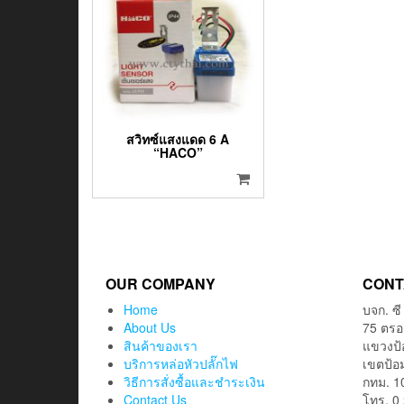
สวิทซ์แสงแดด 6 A
“HACO”
OUR COMPANY
CONT
Home
บจก. ซี
About Us
75 ตรอ
สินค้าของเรา
แขวงป
บริการหล่อหัวปลั๊กไฟ
เขตป้อ
วิธีการสั่งซื้อและชำระเงิน
กทม. 1
Contact Us
โทร. 0