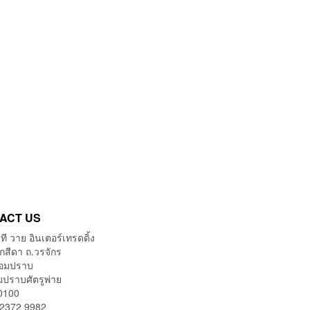
ACT US
 ที วาย อินเตอร์เทรดดิ้ง
กสีดา ถ.วรจักร
้อมปราบ
มปราบศัตรูพ่าย
0100
 2372 9982