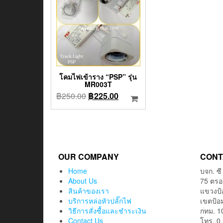
โคมไฟเข้าราง “PSP” รุ่น
MR003T
Original
Current
฿
250.00
฿
225.00
price
price
was:
is:
฿250.00.
฿225.00.
OUR COMPANY
CONT
Home
บจก. ซี
About Us
75 ตรอ
สินค้าของเรา
แขวงป
บริการหล่อหัวปลั๊กไฟ
เขตป้อ
วิธีการสั่งซื้อและชำระเงิน
กทม. 1
Contact Us
โทร. 0