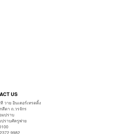
ACT US
 ที วาย อินเตอร์เทรดดิ้ง
กสีดา ถ.วรจักร
้อมปราบ
มปราบศัตรูพ่าย
0100
 2372 9982