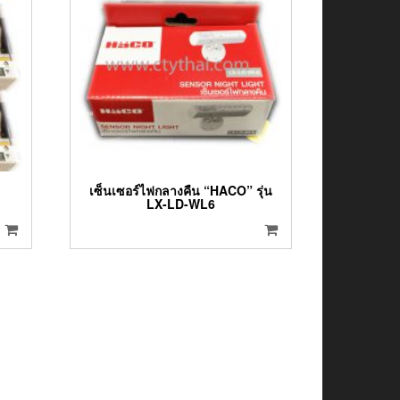
เซ็นเซอร์ไฟกลางคืน “HACO” รุ่น
LX-LD-WL6