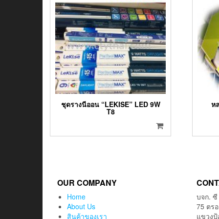
ชุดรางนีออน “LEKISE” LED 9W
หล
T8
OUR COMPANY
CONT
Home
บจก. ซี
About Us
75 ตรอ
สินค้าของเรา
แขวงป