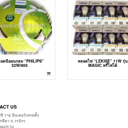
อดนีออนกลม “PHILIPS”
หลอดไฟ “LEKISE” 11W รุ่น
32W/865
MAGIC หรี่ไฟได้
ACT US
 ที วาย อินเตอร์เทรดดิ้ง
กสีดา ถ.วรจักร
้อมปราบ