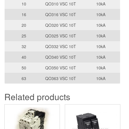
10
QO310 VSC 10T
10kA
16
QO316 VSC 10T
10kA
20
QO320 VSC 10T
10kA
25
QO325 VSC 10T
10kA
32
QO332 VSC 10T
10kA
40
QO340 VSC 10T
10kA
50
QO350 VSC 10T
10kA
63
QO363 VSC 10T
10kA
Related products